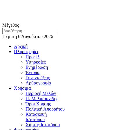
Μέγεθος
Πέμπτη 6 Αυγούστου 2026
Αρχική
Πληροφορίες
Προφίλ
Υπηρεσίες
Ενημέρωση
Έντυπα
Συνεντεύξεις
Αρθρογραφία
Χρήσιμα
Περιοχή Μελών
Π. Μελισσανίδης
Όροι Χρήσης
Πολιτική Απορρήτου
Κατασκευή
Ιστοτόπου
Χάρτης Ιστοτόπου
Φωτογραφίες