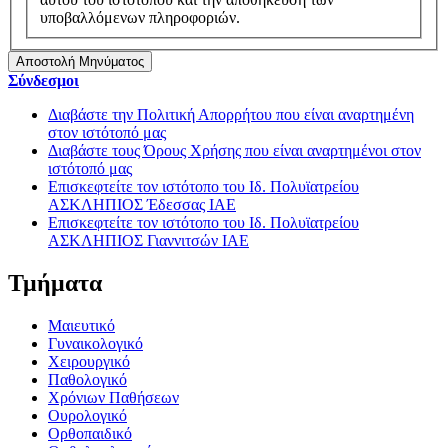
υποβαλλόμενων πληροφοριών.
Αποστολή Μηνύματος
Σύνδεσμοι
Διαβάστε την Πολιτική Απορρήτου που είναι αναρτημένη
στον ιστότοπό μας
Διαβάστε τους Όρους Χρήσης που είναι αναρτημένοι στον
ιστότοπό μας
Επισκεφτείτε τον ιστότοπο του Ιδ. Πολυϊατρείου
ΑΣΚΛΗΠΙΟΣ Έδεσσας ΙΑΕ
Επισκεφτείτε τον ιστότοπο του Ιδ. Πολυϊατρείου
ΑΣΚΛΗΠΙΟΣ Γιαννιτσών ΙΑΕ
Τμήματα
Μαιευτικό
Γυναικολογικό
Χειρουργικό
Παθολογικό
Χρόνιων Παθήσεων
Ουρολογικό
Ορθοπαιδικό