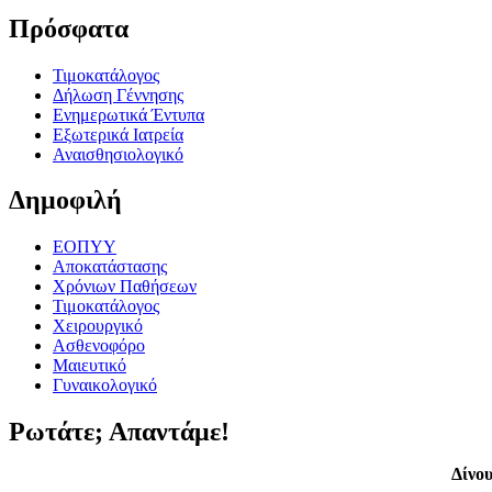
Πρόσφατα
Τιμοκατάλογος
Δήλωση Γέννησης
Ενημερωτικά Έντυπα
Εξωτερικά Ιατρεία
Αναισθησιολογικό
Δημοφιλή
ΕΟΠΥΥ
Αποκατάστασης
Χρόνιων Παθήσεων
Τιμοκατάλογος
Χειρουργικό
Ασθενοφόρο
Μαιευτικό
Γυναικολογικό
Ρωτάτε; Απαντάμε!
Δίνου