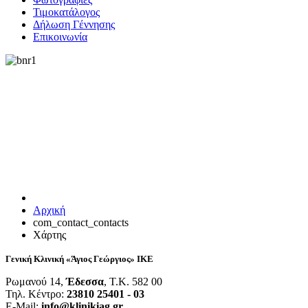
Τιμοκατάλογος
Δήλωση Γέννησης
Επικοινωνία
Αρχική
com_contact_contacts
Χάρτης
Γενική Κλινική «Άγιος Γεώργιος» ΙΚΕ
Ρωμανού 14,
Έδεσσα
, Τ.Κ. 582 00
Τηλ. Κέντρο:
23810 25401 - 03
E-Mail:
info@klinikiag.gr