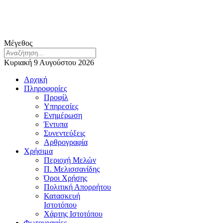
Μέγεθος
Κυριακή 9 Αυγούστου 2026
Αρχική
Πληροφορίες
Προφίλ
Υπηρεσίες
Ενημέρωση
Έντυπα
Συνεντεύξεις
Αρθρογραφία
Χρήσιμα
Περιοχή Μελών
Π. Μελισσανίδης
Όροι Χρήσης
Πολιτική Απορρήτου
Κατασκευή
Ιστοτόπου
Χάρτης Ιστοτόπου
Φωτογραφίες