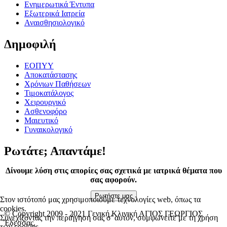
Ενημερωτικά Έντυπα
Εξωτερικά Ιατρεία
Αναισθησιολογικό
Δημοφιλή
ΕΟΠΥΥ
Αποκατάστασης
Χρόνιων Παθήσεων
Τιμοκατάλογος
Χειρουργικό
Ασθενοφόρο
Μαιευτικό
Γυναικολογικό
Ρωτάτε; Απαντάμε!
Δίνουμε λύση στις απορίες σας σχετικά με ιατρικά θέματα που
σας αφορούν.
Ρωτήστε μας
Στον ιστότοπό μας χρησιμοποιούμε τεχνολογίες web, όπως τα
cookies.
© Copyright 2009 - 2021 Γενική Κλινική ΑΓΙΟΣ ΓΕΩΡΓΙΟΣ
Συνεχίζοντας την περιήγησή σας σ' αυτόν, συμφωνείτε με τη χρήση
Έδεσσας.
των cookies.