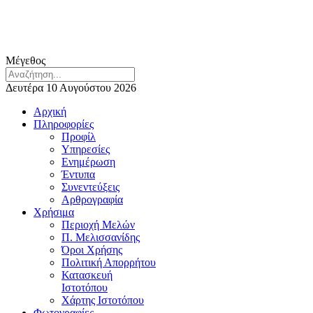
Μέγεθος
Δευτέρα 10 Αυγούστου 2026
Αρχική
Πληροφορίες
Προφίλ
Υπηρεσίες
Ενημέρωση
Έντυπα
Συνεντεύξεις
Αρθρογραφία
Χρήσιμα
Περιοχή Μελών
Π. Μελισσανίδης
Όροι Χρήσης
Πολιτική Απορρήτου
Κατασκευή
Ιστοτόπου
Χάρτης Ιστοτόπου
Φωτογραφίες