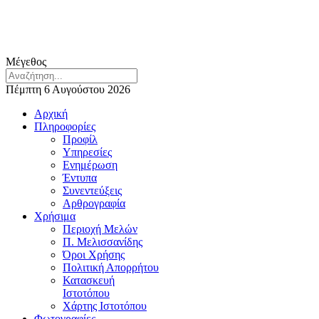
Μέγεθος
Πέμπτη 6 Αυγούστου 2026
Αρχική
Πληροφορίες
Προφίλ
Υπηρεσίες
Ενημέρωση
Έντυπα
Συνεντεύξεις
Αρθρογραφία
Χρήσιμα
Περιοχή Μελών
Π. Μελισσανίδης
Όροι Χρήσης
Πολιτική Απορρήτου
Κατασκευή
Ιστοτόπου
Χάρτης Ιστοτόπου
Φωτογραφίες