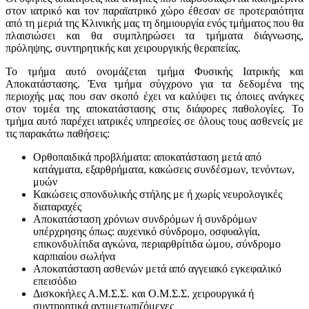
στον ιατρικό και τον παραϊατρικό χώρο έθεσαν σε προτεραιότητα
από τη μεριά της Κλινικής μας τη δημιουργία ενός τμήματος που θα
πλαισιώσει και θα συμπληρώσει τα τμήματα διάγνωσης,
πρόληψης, συντηρητικής και χειρουργικής θεραπείας.
Το τμήμα αυτό ονομάζεται τμήμα Φυσικής Ιατρικής και
Αποκατάστασης. Ένα τμήμα σύγχρονο για τα δεδομένα της
περιοχής μας που σαν σκοπό έχει να καλύψει τις όποιες ανάγκες
στον τομέα της αποκατάστασης στις διάφορες παθολογίες. Το
τμήμα αυτό παρέχει ιατρικές υπηρεσίες σε όλους τους ασθενείς με
τις παρακάτω παθήσεις:
Ορθοπαιδικά προβλήματα: αποκατάσταση μετά από
κατάγματα, εξαρθρήματα, κακώσεις συνδέσμων, τενόντων,
μυών
Κακώσεις σπονδυλικής στήλης με ή χωρίς νευρολογικές
διαταραχές
Αποκατάσταση χρόνιων συνδρόμων ή συνδρόμων
υπέρχρησης όπως: αυχενικό σύνδρομο, οσφυαλγία,
επικονδυλίτιδα αγκώνα, περιαρθρίτιδα ώμου, σύνδρομο
καρπιαίου σωλήνα
Αποκατάσταση ασθενών μετά από αγγειακό εγκεφαλικό
επεισόδιο
Δισκοκήλες Α.Μ.Σ.Σ. και Ο.Μ.Σ.Σ. χειρουργικά ή
συντηρητικά αντιμετωπιζόμενες